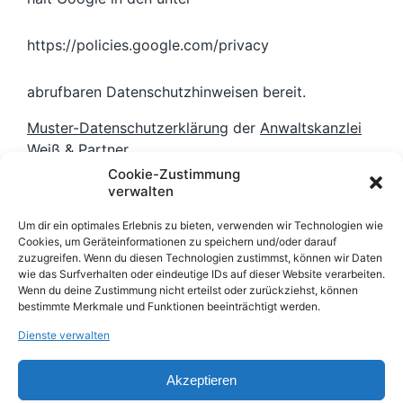
https://policies.google.com/privacy
abrufbaren Datenschutzhinweisen bereit.
Muster-Datenschutzerklärung
der
Anwaltskanzlei
Weiß & Partner
Cookie-Zustimmung
verwalten
Fragen
Um dir ein optimales Erlebnis zu bieten, verwenden wir Technologien wie
Wenn Sie Fragen zum Datenschutz haben,
Cookies, um Geräteinformationen zu speichern und/oder darauf
schreiben Sie uns bitte eine E-Mail oder wenden
zuzugreifen. Wenn du diesen Technologien zustimmst, können wir Daten
wie das Surfverhalten oder eindeutige IDs auf dieser Website verarbeiten.
Sie sich direkt an:
Wenn du deine Zustimmung nicht erteilst oder zurückziehst, können
bestimmte Merkmale und Funktionen beeinträchtigt werden.
Rainer Hirt
Dienste verwalten
info@ux-sound.com
07531 36 38 524
Akzeptieren